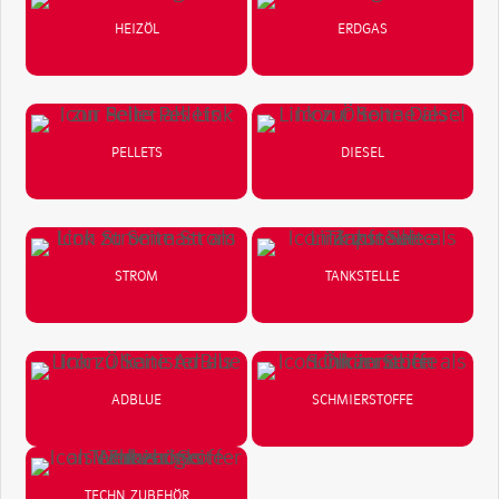
HEIZÖL
ERDGAS
PELLETS
DIESEL
STROM
TANKSTELLE
ADBLUE
SCHMIERSTOFFE
TECHN. ZUBEHÖR