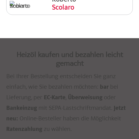
Scolaro
Heizöl kaufen und bezahlen leicht
gemacht
Bei Ihrer Bestellung entscheiden Sie ganz
einfach, wie Sie bezahlen möchten:
bei
bar
Lieferung, per
,
oder
EC-Karte
Überweisung
mit SEPA-Lastschriftmandat.
Bankeinzug
Jetzt
Online-Besteller haben die Möglichkeit
neu:
zu wählen.
Ratenzahlung