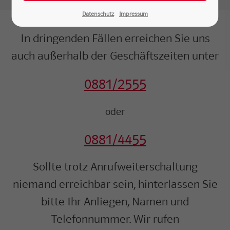
Datenschutz
Impressum
In dringenden Fällen erreichen Sie uns
auch außerhalb der Geschäftszeiten unter
0881/2555
oder
0881/4455
Sollte trotz Anrufweiterschaltung
niemand erreichbar sein, hinterlassen Sie
bitte Ihr Anliegen, Namen und
Telefonnummer. Wir rufen