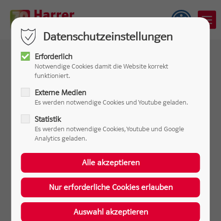
Datenschutzeinstellungen
Erforderlich
Notwendige Cookies damit die Website korrekt
funktioniert.
Externe Medien
Wir kümmern uns um Sie –
Es werden notwendige Cookies und Youtube geladen.
Statistik
gerade auch im Notfall!
Es werden notwendige Cookies, Youtube und Google
Analytics geladen.
Heizöl- oder Dieseltank
leer? Harrer Notdienst