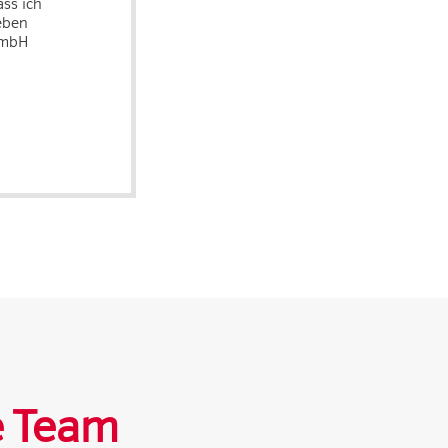
ss ich
eben
GmbH
e Team