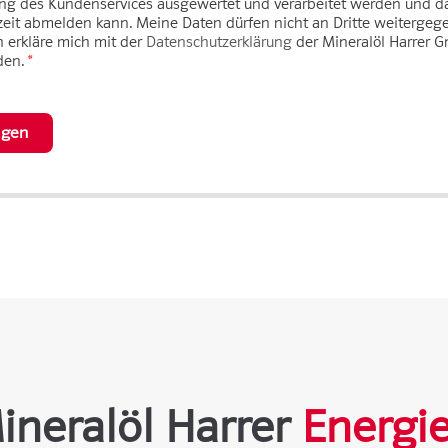
ng des Kundenservices ausgewertet und verarbeitet werden und da
zeit abmelden kann. Meine Daten dürfen nicht an Dritte weitergeg
h erkläre mich mit der
Datenschutzerklärung
der Mineralöl Harrer 
den.
*
agen
ineralöl Harrer
Energi