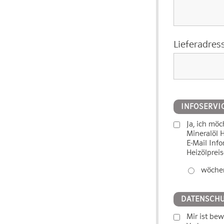
Lieferadress
INFOSERVI
Ja, ich möc
Mineralöl 
E-Mail Inf
Heizölpreis
wöchen
DATENSCH
Mir ist be