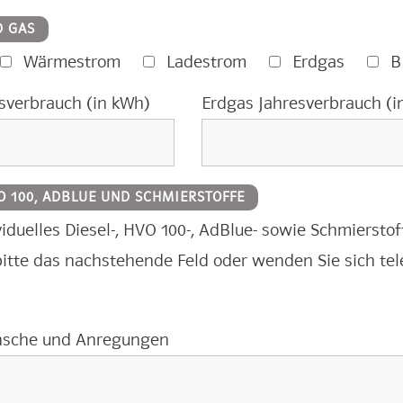
D GAS
Wärmestrom
Ladestrom
Erdgas
B
sverbrauch (in kWh)
Erdgas Jahresverbrauch (i
VO 100, ADBLUE UND SCHMIERSTOFFE
ividuelles Diesel-, HVO 100-, AdBlue- sowie Schmiersto
bitte das nachstehende Feld oder wenden Sie sich tel
nsche und Anregungen