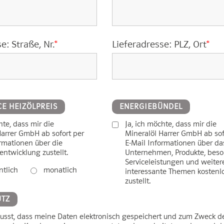
e: Straße, Nr.
*
Lieferadresse: PLZ, Ort
*
CE HEIZÖLPREIS
ENERGIEBÜNDEL
hte, dass mir die
Ja, ich möchte, dass mir die
Harrer GmbH ab sofort per
Mineralöl Harrer GmbH ab sof
ormationen über die
E-Mail Informationen über da
entwicklung zustellt.
Unternehmen, Produkte, bes
Serviceleistungen und weiter
tlich
monatlich
interessante Themen kostenl
zustellt.
UTZ
wusst, dass meine Daten elektronisch gespeichert und zum Zweck d