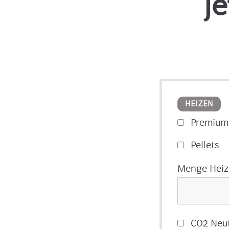
J
HEIZEN
Premium
Pellets
Menge Heizö
CO2 Neut