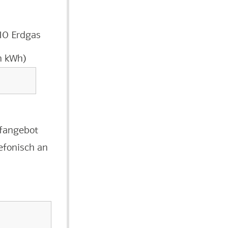
IO Erdgas
n kWh)
ffangebot
efonisch an