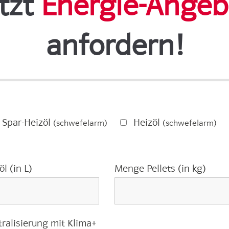
etzt
Energie-Angeb
anfordern!
 Spar-Heizöl
Heizöl
(schwefelarm)
(schwefelarm)
l (in L)
Menge Pellets (in kg)
ralisierung mit Klima+