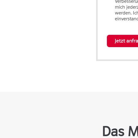
Verbesseru
mich jeder
werden. Ic
einverstan
Jetzt anfr
Das M