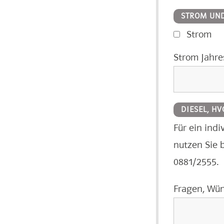
STROM UN
Strom
Strom Jahre
DIESEL, H
Für ein ind
nutzen Sie 
0881/2555.
Fragen, Wü