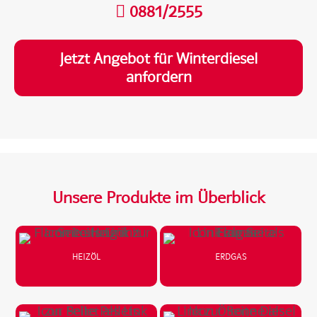
0881/2555
Jetzt Angebot für Winterdiesel
anfordern
Unsere Produkte im Überblick
HEIZÖL
ERDGAS