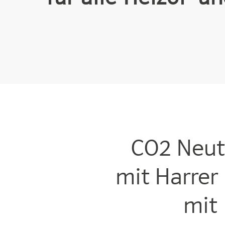
CO2 Neutr
mit Harre
mit