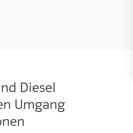
und Diesel
ten Umgang
onen