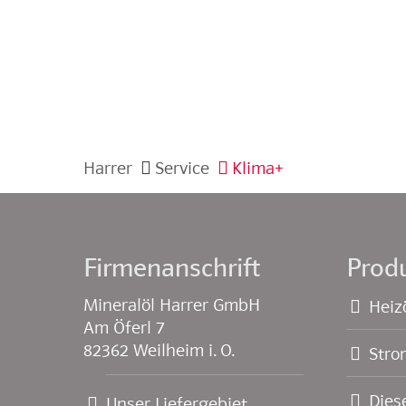
Harrer
Service
Klima+
Firmenanschrift
Prod
Mineralöl Harrer GmbH
Heiz
Am Öferl 7
82362 Weilheim i. O.
Stro
Dies
Unser Liefergebiet